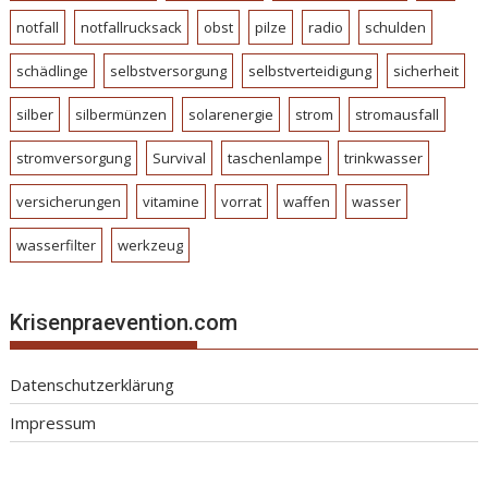
notfall
notfallrucksack
obst
pilze
radio
schulden
schädlinge
selbstversorgung
selbstverteidigung
sicherheit
silber
silbermünzen
solarenergie
strom
stromausfall
stromversorgung
Survival
taschenlampe
trinkwasser
versicherungen
vitamine
vorrat
waffen
wasser
wasserfilter
werkzeug
Krisenpraevention.com
Datenschutzerklärung
Impressum