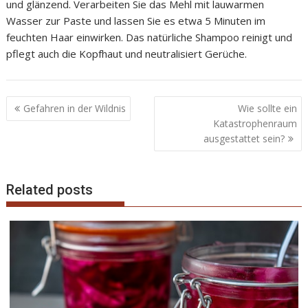
und glänzend. Verarbeiten Sie das Mehl mit lauwarmen
Wasser zur Paste und lassen Sie es etwa 5 Minuten im
feuchten Haar einwirken. Das natürliche Shampoo reinigt und
pflegt auch die Kopfhaut und neutralisiert Gerüche.
B
Gefahren in der Wildnis
Wie sollte ein
e
Katastrophenraum
ausgestattet sein?
i
t
r
Related posts
a
g
s
n
a
v
i