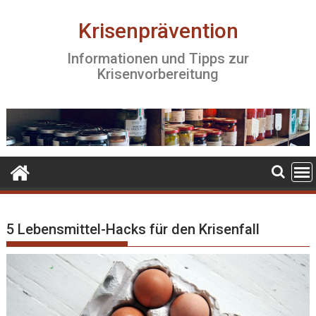
S
k
Krisenprävention
i
Informationen und Tipps zur
p
Krisenvorbereitung
t
o
c
o
n
t
e
n
t
5 Lebensmittel-Hacks für den Krisenfall