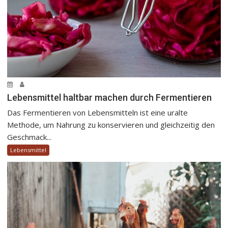
g
a
t
i
o
n
Lebensmittel haltbar machen durch Fermentieren
Das Fermentieren von Lebensmitteln ist eine uralte
Methode, um Nahrung zu konservieren und gleichzeitig den
Geschmack...
Lebensmittel