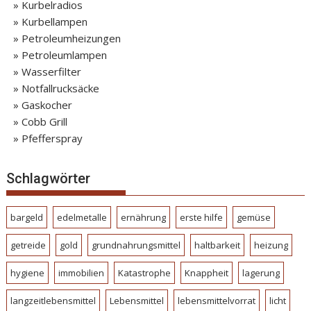
» Kurbelradios
» Kurbellampen
» Petroleumheizungen
» Petroleumlampen
» Wasserfilter
» Notfallrucksäcke
» Gaskocher
» Cobb Grill
» Pfefferspray
Schlagwörter
bargeld
edelmetalle
ernährung
erste hilfe
gemüse
getreide
gold
grundnahrungsmittel
haltbarkeit
heizung
hygiene
immobilien
Katastrophe
Knappheit
lagerung
langzeitlebensmittel
Lebensmittel
lebensmittelvorrat
licht