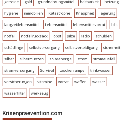
getreide
gold
grundnahrungsmittel
haltbarkeit
heizung
hygiene
immobilien
Katastrophe
Knappheit
lagerung
langzeitlebensmittel
Lebensmittel
lebensmittelvorrat
licht
notfall
notfallrucksack
obst
pilze
radio
schulden
schädlinge
selbstversorgung
selbstverteidigung
sicherheit
silber
silbermünzen
solarenergie
strom
stromausfall
stromversorgung
Survival
taschenlampe
trinkwasser
versicherungen
vitamine
vorrat
waffen
wasser
wasserfilter
werkzeug
Krisenpraevention.com