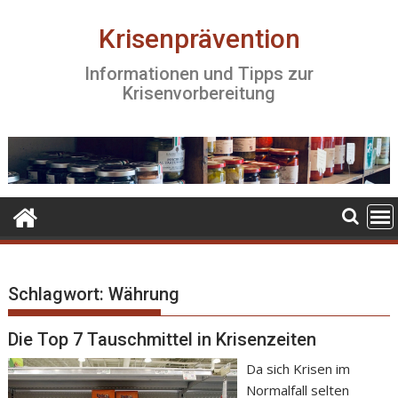
S
k
Krisenprävention
i
Informationen und Tipps zur
p
Krisenvorbereitung
t
o
c
o
n
t
e
n
t
Schlagwort:
Währung
Die Top 7 Tauschmittel in Krisenzeiten
Da sich Krisen im
Normalfall selten