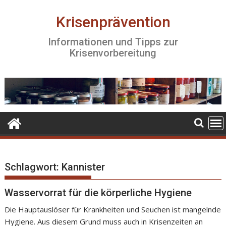
S
k
Krisenprävention
i
Informationen und Tipps zur
p
Krisenvorbereitung
t
o
c
o
n
t
e
n
t
Schlagwort:
Kannister
Wasservorrat für die körperliche Hygiene
Die Hauptauslöser für Krankheiten und Seuchen ist mangelnde
Hygiene. Aus diesem Grund muss auch in Krisenzeiten an