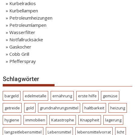
» Kurbelradios
» Kurbellampen
» Petroleumheizungen
» Petroleumlampen
» Wasserfilter
» Notfallrucksäcke
» Gaskocher
» Cobb Grill
» Pfefferspray
Schlagwörter
bargeld
edelmetalle
ernährung
erste hilfe
gemüse
getreide
gold
grundnahrungsmittel
haltbarkeit
heizung
hygiene
immobilien
Katastrophe
Knappheit
lagerung
langzeitlebensmittel
Lebensmittel
lebensmittelvorrat
licht