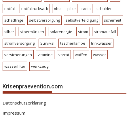
notfall
notfallrucksack
obst
pilze
radio
schulden
schädlinge
selbstversorgung
selbstverteidigung
sicherheit
silber
silbermünzen
solarenergie
strom
stromausfall
stromversorgung
Survival
taschenlampe
trinkwasser
versicherungen
vitamine
vorrat
waffen
wasser
wasserfilter
werkzeug
Krisenpraevention.com
Datenschutzerklärung
Impressum